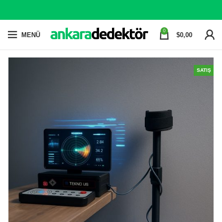
0
MENÜ
$
0,00
SATIŞ