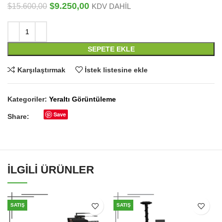
Orijinal
Şu
$
9.250,00
$
15.600,00
KDV DAHİL
fiyat:
andaki
$15.600,00.
fiyat:
$9.250,00.
SEPETE EKLE
Karşılaştırmak
İstek listesine ekle
Kategoriler:
Yeraltı Görüntüleme
Save
Share:
İLGILI ÜRÜNLER
SATIŞ
SATIŞ