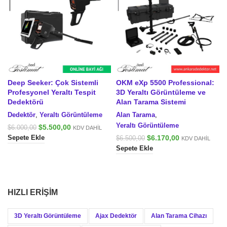
Deep Seeker: Çok Sistemli
OKM eXp 5500 Professional:
Profesyonel Yeraltı Tespit
3D Yeraltı Görüntüleme ve
Dedektörü
Alan Tarama Sistemi
Dedektör
,
Yeraltı Görüntüleme
Alan Tarama
,
Yeraltı Görüntüleme
Orijinal
Şu
$
5.500,00
$
6.000,00
KDV DAHİL
fiyat:
andaki
Orijinal
Şu
$
6.170,00
Sepete Ekle
$
6.500,00
KDV DAHİL
$6.000,00.
fiyat:
fiyat:
andaki
Sepete Ekle
$5.500,00.
$6.500,00.
fiyat:
$6.170,00.
HIZLI ERIŞIM
3D Yeraltı Görüntüleme
Ajax Dedektör
Alan Tarama Cihazı