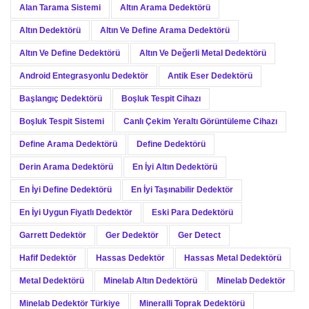
Alan Tarama Sistemi
Altın Arama Dedektörü
Altın Dedektörü
Altın Ve Define Arama Dedektörü
Altın Ve Define Dedektörü
Altın Ve Değerli Metal Dedektörü
Android Entegrasyonlu Dedektör
Antik Eser Dedektörü
Başlangıç Dedektörü
Boşluk Tespit Cihazı
Boşluk Tespit Sistemi
Canlı Çekim Yeraltı Görüntüleme Cihazı
Define Arama Dedektörü
Define Dedektörü
Derin Arama Dedektörü
En İyi Altın Dedektörü
En İyi Define Dedektörü
En İyi Taşınabilir Dedektör
En İyi Uygun Fiyatlı Dedektör
Eski Para Dedektörü
Garrett Dedektör
Ger Dedektör
Ger Detect
Hafif Dedektör
Hassas Dedektör
Hassas Metal Dedektörü
Metal Dedektörü
Minelab Altın Dedektörü
Minelab Dedektör
Minelab Dedektör Türkiye
Mineralli Toprak Dedektörü