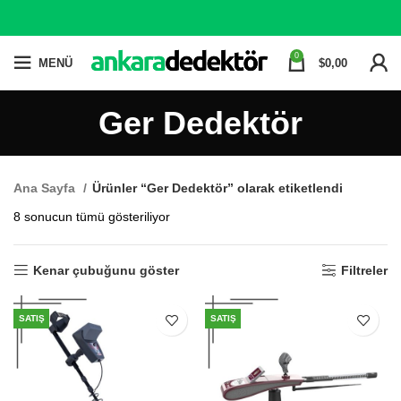
0
MENÜ
$
0,00
Ger Dedektör
Ana Sayfa
Ürünler “Ger Dedektör” olarak etiketlendi
En
8 sonucun tümü gösteriliyor
yeniye
göre
Kenar çubuğunu göster
Filtreler
sıralandı
SATIŞ
SATIŞ