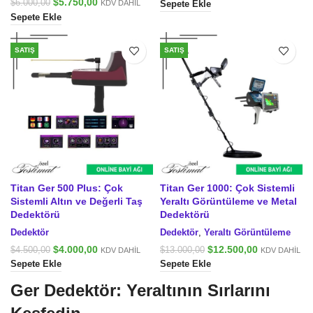
fiyat:
andaki
Orijinal
Şu
$
5.750,00
$
6.000,00
KDV DAHİL
Sepete Ekle
$4.500,00.
fiyat:
fiyat:
andaki
Sepete Ekle
$4.000,00.
$6.000,00.
fiyat:
$5.750,00.
SATIŞ
SATIŞ
Titan Ger 500 Plus: Çok
Titan Ger 1000: Çok Sistemli
Sistemli Altın ve Değerli Taş
Yeraltı Görüntüleme ve Metal
Dedektörü
Dedektörü
Dedektör
Dedektör
,
Yeraltı Görüntüleme
Orijinal
Şu
Orijinal
Şu
$
4.000,00
$
12.500,00
$
4.500,00
$
13.000,00
KDV DAHİL
KDV DAHİL
fiyat:
andaki
fiyat:
andaki
Sepete Ekle
Sepete Ekle
$4.500,00.
fiyat:
$13.000,00.
fiyat:
$4.000,00.
$12.500,00.
Ger Dedektör: Yeraltının Sırlarını