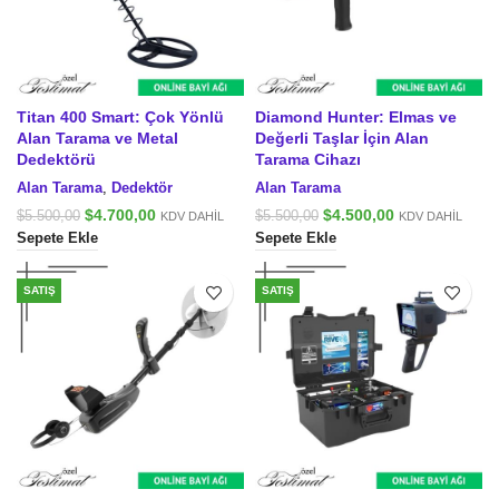
Titan 400 Smart: Çok Yönlü
Diamond Hunter: Elmas ve
Alan Tarama ve Metal
Değerli Taşlar İçin Alan
Dedektörü
Tarama Cihazı
Alan Tarama
,
Dedektör
Alan Tarama
Orijinal
Şu
Orijinal
Şu
$
4.700,00
$
4.500,00
$
5.500,00
$
5.500,00
KDV DAHİL
KDV DAHİL
fiyat:
andaki
fiyat:
andaki
Sepete Ekle
Sepete Ekle
$5.500,00.
fiyat:
$5.500,00.
fiyat:
$4.700,00.
$4.500,00.
SATIŞ
SATIŞ