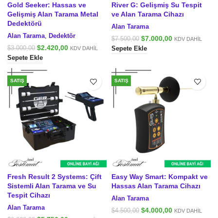
Gold Seeker: Hassas ve
River G: Gelişmiş Su Tespit
Gelişmiş Alan Tarama Metal
ve Alan Tarama Cihazı
Dedektörü
Alan Tarama
Alan Tarama
,
Dedektör
Orijinal
Şu
$
7.000,00
$
7.500,00
KDV DAHİL
fiyat:
andaki
Orijinal
Şu
$
2.420,00
$
3.000,00
KDV DAHİL
Sepete Ekle
$7.500,00.
fiyat:
fiyat:
andaki
Sepete Ekle
$7.000,00.
$3.000,00.
fiyat:
$2.420,00.
SATIŞ
SATIŞ
Fresh Result 2 Systems: Çift
Easy Way Smart: Kompakt ve
Sistemli Alan Tarama ve Su
Hassas Alan Tarama Cihazı
Tespit Cihazı
Alan Tarama
Alan Tarama
Orijinal
Şu
$
4.000,00
$
4.500,00
KDV DAHİL