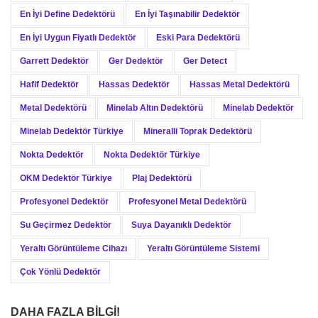
En İyi Define Dedektörü
En İyi Taşınabilir Dedektör
En İyi Uygun Fiyatlı Dedektör
Eski Para Dedektörü
Garrett Dedektör
Ger Dedektör
Ger Detect
Hafif Dedektör
Hassas Dedektör
Hassas Metal Dedektörü
Metal Dedektörü
Minelab Altın Dedektörü
Minelab Dedektör
Minelab Dedektör Türkiye
Mineralli Toprak Dedektörü
Nokta Dedektör
Nokta Dedektör Türkiye
OKM Dedektör Türkiye
Plaj Dedektörü
Profesyonel Dedektör
Profesyonel Metal Dedektörü
Su Geçirmez Dedektör
Suya Dayanıklı Dedektör
Yeraltı Görüntüleme Cihazı
Yeraltı Görüntüleme Sistemi
Çok Yönlü Dedektör
DAHA FAZLA BILGI!