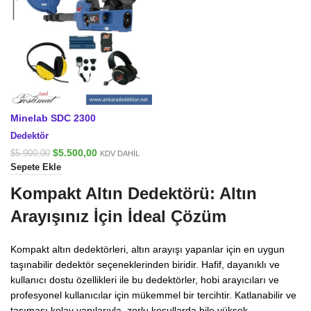
Minelab SDC 2300
Dedektör
Orijinal
Şu
$
5.500,00
$
5.900,00
KDV DAHİL
fiyat:
andaki
Sepete Ekle
$5.900,00.
fiyat:
$5.500,00.
Kompakt Altın Dedektörü: Altın
Arayışınız İçin İdeal Çözüm
Kompakt altın dedektörleri, altın arayışı yapanlar için en uygun
taşınabilir dedektör seçeneklerinden biridir. Hafif, dayanıklı ve
kullanıcı dostu özellikleri ile bu dedektörler, hobi arayıcıları ve
profesyonel kullanıcılar için mükemmel bir tercihtir. Katlanabilir ve
taşıması kolay yapılarıyla, zorlu koşullarda bile yüksek